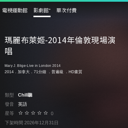
電視運動館
影劇館⁺
單次付費
瑪麗布萊姬-2014年倫敦現場演
唱
Mary J. Blige-Live in London 2014
2014．加拿大．71分鐘 ．
普遍級
．HD畫質
類型
Chill聽
發音
英語
星等
0
下架時間 2026年12月31日