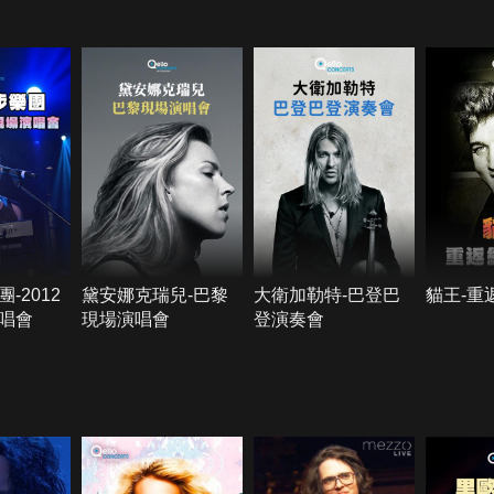
-2012
黛安娜克瑞兒-巴黎
大衛加勒特-巴登巴
貓王-重
唱會
現場演唱會
登演奏會