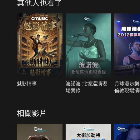
其他人也看了
魅影情事
波諾波-北境巡演現
月球漫步樂團
場實錄
倫敦現場演
相關影片