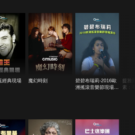
返經典現場
魔幻時刻
碧碧布瑞莉-2016歐
提雅
洲搖滾音樂節現場演
素：
出