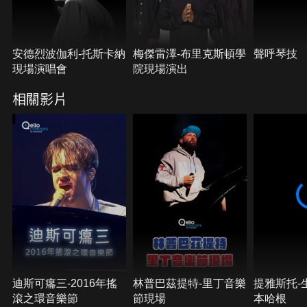
安德烈波伽利-托斯卡納
梅傑雷澤-布里克斯頓學
聲呼琴技
現場演唱會
院現場演出
相關影片
迪斯可癟三-2016年搖
林普巴茲提特-里丁音樂
提雅斯托-
滾之環音樂節
節現場
本哈根