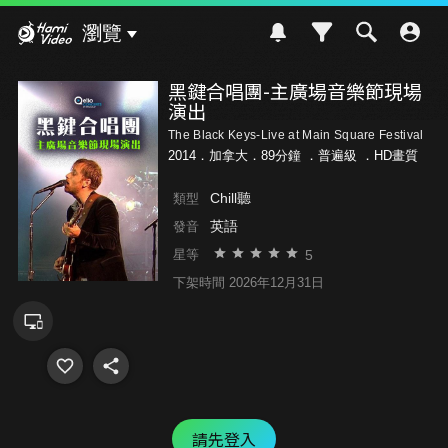
Hami Video
瀏覽
黑鍵合唱團-主廣場音樂節現場
演出
The Black Keys-Live at Main Square Festival
2014．加拿大．89分鐘 ．
普遍級
．HD畫質
Chill聽
類型
英語
發音
5
星等
下架時間 2026年12月31日
請先登入