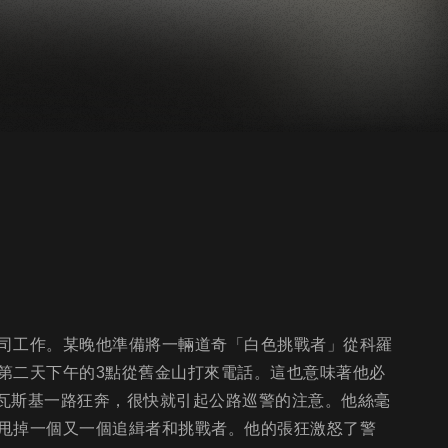
司工作。某晚他準備將一輛道奇「白色挑戰者」從科羅
第二天下午的3點從舊金山打來電話。這也意味著他必
科瓦斯基一路狂奔，很快就引起公路巡警的注意。他絲毫
甩掉一個又一個追緝者和挑戰者。他的張狂激怒了警