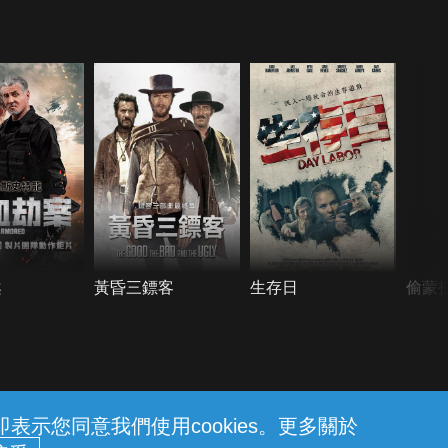
案
黃昏三鏢客
生存日
偷蒙
示您同意我們使用cookies。更多關於