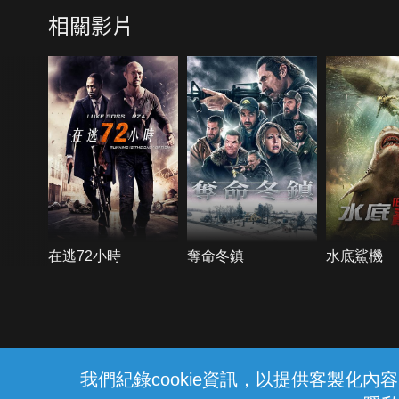
相關影片
在逃72小時
奪命冬鎮
水底鯊機
{{notifyMsg}}
我們紀錄cookie資訊，以提供客製化