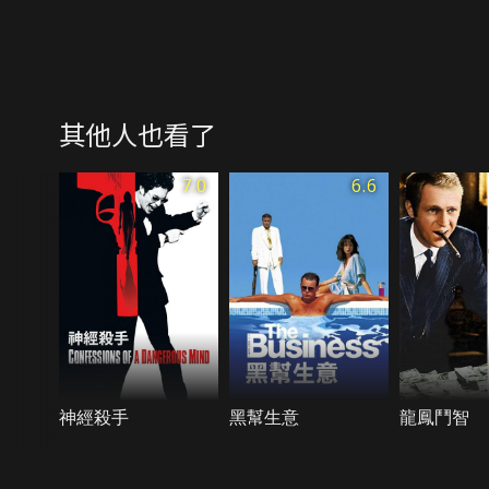
其他人也看了
7.0
6.6
神經殺手
黑幫生意
龍鳳鬥智