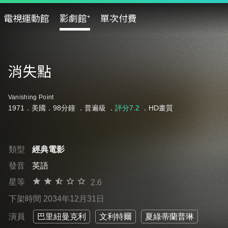
電視運動館
影劇館⁺
單次付費
消失點
Vanishing Point
1971．美國．98分鐘 ．
普遍級
．
評分7.2
．HD畫質
類型
經典電影
發音
英語
星等
2.6
下架時間 2034年12月31日
演員
巴里紐曼克利
文利特爾
夏綠蒂蘭普琳