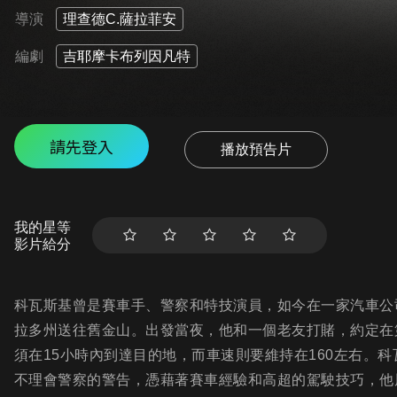
導演
理查德C.薩拉菲安
編劇
吉耶摩卡布列因凡特
請先登入
播放預告片
我的星等
影片給分
科瓦斯基曾是賽車手、警察和特技演員，如今在一家汽車公
拉多州送往舊金山。出發當夜，他和一個老友打賭，約定在
須在15小時內到達目的地，而車速則要維持在160左右。
不理會警察的警告，憑藉著賽車經驗和高超的駕駛技巧，他