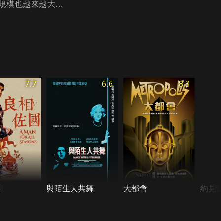
規模也越來越大…
7.7
6.6
8.3
國
與陌生人共舞
大都會
約見