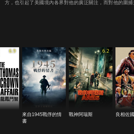
方，也引起了美國境內各界對他的廣泛關注，而對他的圍捕
6.9
6.2
來自1945戰俘的情
戰神阿瑞斯
良相佐
書