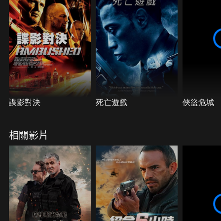
諜影對決
死亡遊戲
俠盜危城
相關影片