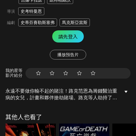
吉娜卡拉諾
凱特柏絲沃
史考特曼恩
導演
史蒂芬賽勒斯塞弗
馬克斯亞當斯
編劇
請先登入
播放預告片
我的星等
影片給分
永遠不要做你輸不起的賭注！路克范恩為籌錢醫治重
病的女兒，計畫和夥伴搶劫賭場。路克等人劫持了一
輛657號巴士，在大街上飛奔逃命，卻同時遭到巡警
克莉絲和賭場太子爺戴瑞克的追捕，還有車上的人質
其他人也看了
狀況不斷，多方人馬展開一場無法預料的亡命追逐，
路克要如何在期限內把錢送進醫院呢？