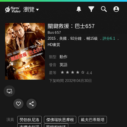
Hami Video
瀏覽
關鍵救援：巴士657
Bus 657
2015．美國．92分鐘 ．
輔15級
．
評分6.1
．
HD畫質
動作
類型
英語
發音
4.4
星等
下架時間 2032年04月30日
演員
勞勃狄尼洛
傑佛瑞狄恩摩根
戴夫巴蒂斯塔