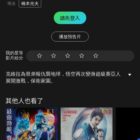
橋本光夫
導演
請先登入
播放預告片
我的星等
影片給分
克維拉為替弟報仇襲地球，悟空再次變身超級賽亞人
展開激戰，保衛家園。
其他人也看了
8.1
6.5