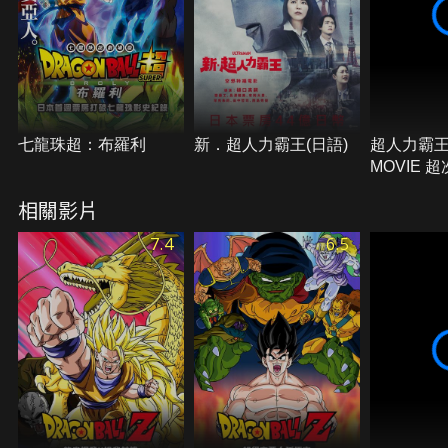
七龍珠超：布羅利
新．超人力霸王(日語)
超人力霸王
MOVIE 
戰！光與
相關影片
7.4
6.5