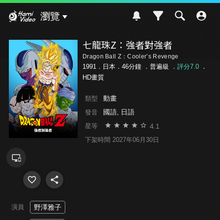
Hami Video
瀏覽
七龍珠Z：強者對強者
Dragon Ball Z：Cooler’s Revenge
1991．日本．46分鐘 ．
普遍級
．
評分7.0
．
HD畫質
動畫
類型
國語, 日語
發音
4.1
星等
下架時間 2027年06月30日
演員
野澤雅子