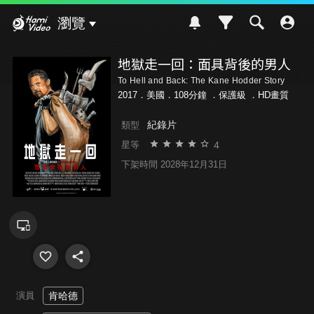
Hami Video
瀏覽
地獄走一回：面具背後的男人
To Hell and Back: The Kane Hodder Story
2017．美國．108分鐘 ．
保護級
．HD畫質
紀錄片
類型
4
星等
下架時間 2028年12月31日
演員
肯哈德