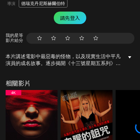
德瑞克丹尼斯赫爾伯特
導演
請先登入
我的星等
影片給分
本片講述電影中最惡毒的怪物，以及現實生活中平凡
演員的成名故事。逐步揭開《十三號星期五系列》電
影界駭人「面具傑森魔面具殺人魔傑森」演員肯哈德
（Kane Hodder）的陰暗童年以及經歷瀕死意外等人
相關影片
生曲折，最終成為好萊塢最受歡迎的恐怖偶像之
一……