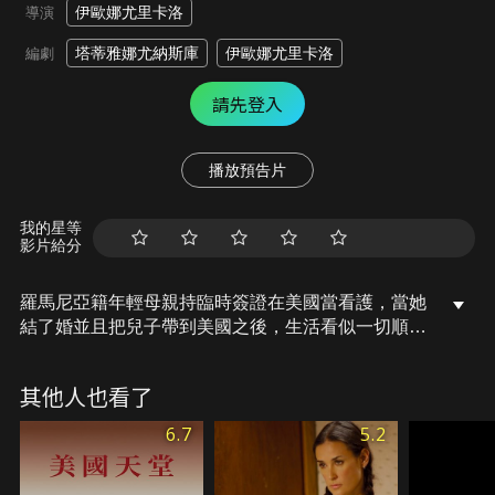
伊歐娜尤里卡洛
導演
塔蒂雅娜尤納斯庫
伊歐娜尤里卡洛
編劇
請先登入
播放預告片
我的星等
影片給分
羅馬尼亞籍年輕母親持臨時簽證在美國當看護，當她
結了婚並且把兒子帶到美國之後，生活看似一切順
遂，但在申請綠卡的過程中不斷遭到移民官刁難。
其他人也看了
6.7
5.2