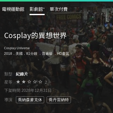
電視運動館
影劇館⁺
單次付費
Cosplay的異想世界
Cosplay Universe
2018．美國．81分鐘 ．
普遍級
．HD畫質
類型
紀錄片
星等
2
下架時間 2028年12月31日
導演
喬納森麥克休
喬丹雷納特