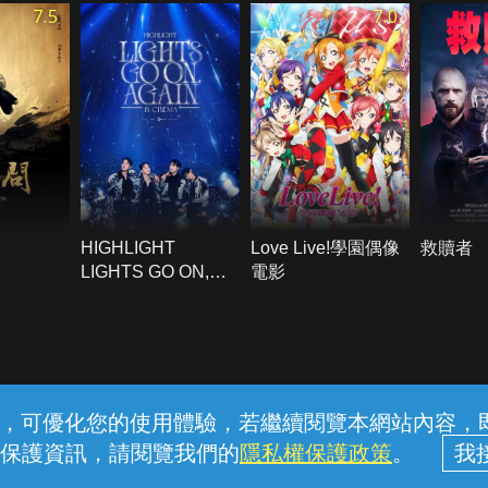
7.5
7.0
HIGHLIGHT
Love Live!學園偶像
救贖者
LIGHTS GO ON,
電影
AGAIN IN CINEMA
常見問題
線上客服
服務條款
隱私權保護
內容，可優化您的使用體驗，若繼續閱覽本網站內容，即表
保護資訊，請閱覽我們的
隱私權保護政策
。
中華電信股份有限公司個人家庭分公司 (統一編號：96979949) © 2026