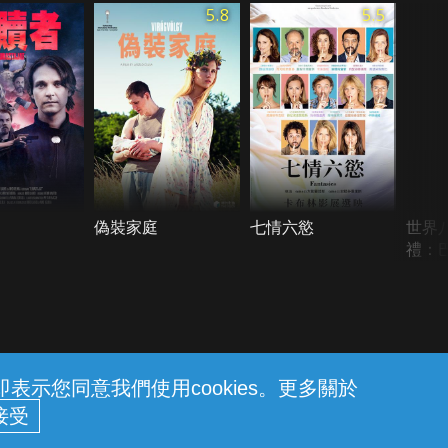
5.8
5.5
偽裝家庭
七情六慾
世界
禮：
示您同意我們使用cookies。更多關於