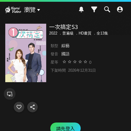
Hami Video
瀏覽
一次搞定S3
2022 ．
普遍級
．HD畫質 ．全13集
綜藝
類型
國語
發音
0
星等
下架時間
2026年12月31日
請先登入