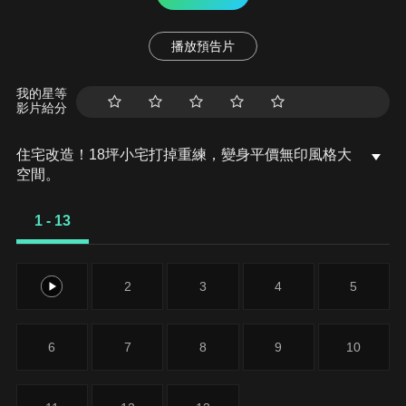
播放預告片
我的星等
影片給分
住宅改造！18坪小宅打掉重練，變身平價無印風格大
空間。
1 - 13
1
2
3
4
5
6
7
8
9
10