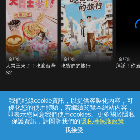
全10集
全13集
全17集
大胃王來了！吃遍台灣
吃貨們的旅行
拜託！你
S2
我們紀錄cookie資訊，以提供客製化內容，可
{{notifyMsg}}
優化您的使用體驗，若繼續閱覽本網站內容，
常見問題
線上客服
服務條款
隱私權保護
即表示您同意我們使用cookies。更多關於隱私
保護資訊，請閱覽我們的
隱私權保護政策
。
中華電信股份有限公司個人家庭分公司
(統一編號：96979949) © 2026