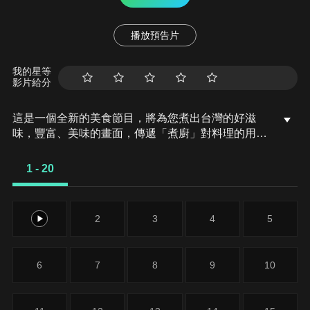
播放預告片
我的星等
影片給分
這是一個全新的美食節目，將為您煮出台灣的好滋
味，豐富、美味的畫面，傳遞「煮廚」對料理的用
心，獨特的介紹方式，要你吃得更有創意、吃得更有
趣！現今飲食已趨健康走向為主，「全民大煮廚」要
1 - 20
用「輕食輕煙」讓你吃出健康與活力，並帶觀眾們從
食材開始，想成為達人級的吃貨，走！我們從「煮」
開始！
1
2
3
4
5
6
7
8
9
10