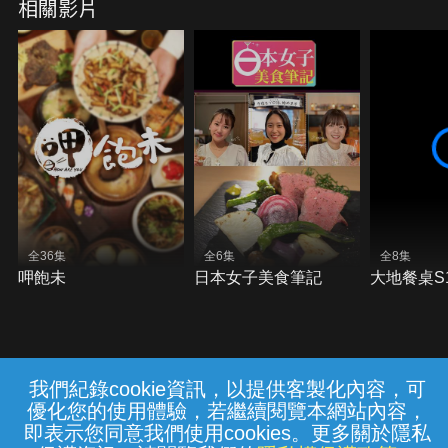
相關影片
全36集
全6集
全8集
呷飽未
日本女子美食筆記
大地餐桌S
我們紀錄cookie資訊，以提供客製化內容，可
{{notifyMsg}}
優化您的使用體驗，若繼續閱覽本網站內容，
常見問題
線上客服
服務條款
隱私權保護
即表示您同意我們使用cookies。更多關於隱私