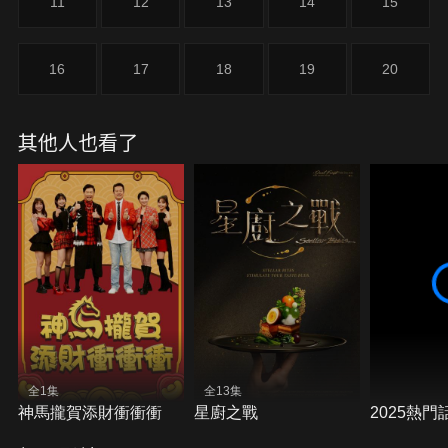
11
12
13
14
15
16
17
18
19
20
其他人也看了
全1集
全13集
神馬攏賀添財衝衝衝
星廚之戰
2025熱門