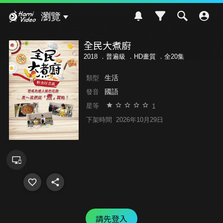
Hami Video
瀏覽
全民大煮廚
2018 ．
普遍級
．HD畫質 ．全20集
生活
類型
國語
發音
1
星等
下架時間
2026年10月29日
請先登入