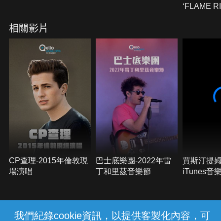
‘FLAME RI
SEOUL
相關影片
CP查理-2015年倫敦現
巴士底樂團-2022年雷
賈斯汀提姆
場演唱
丁和里茲音樂節
iTunes
屋劇場現
我們紀錄cookie資訊，以提供客製化內容，可
{{notifyMsg}}