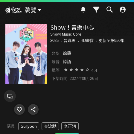
Hami Video
瀏覽
Show！音樂中心
Show! Music Core
2025 ．
普遍級
．HD畫質 ．更新至第950集
綜藝
類型
韓語
發音
4.4
星等
下架時間
2027年08月26日
演員
Sullyoon
金泳勳
李正河