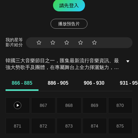
請先登入
播放預告片
我的星等
影片給分
韓國三大音樂節目之一，匯集最新流行音樂資訊、最
強大勢歌手及團體，在專屬舞台上全力揮灑魅力，是
韓流粉絲不能錯過的影音饗宴。
866 - 885
886 - 905
906 - 930
931 - 9
866
867
868
869
870
871
872
873
874
875