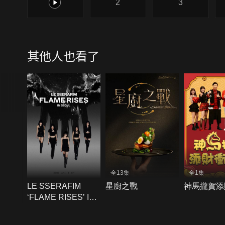
1
2
3
其他人也看了
全13集
全1集
LE SSERAFIM
星廚之戰
神馬攏賀添
‘FLAME RISES’ IN
SEOUL