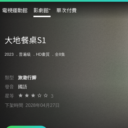
電視運動館
影劇館⁺
單次付費
大地餐桌S1
2023 ．
普遍級
．HD畫質 ．全8集
類型
旅遊行腳
發音
國語
星等
3
下架時間
2028年04月27日