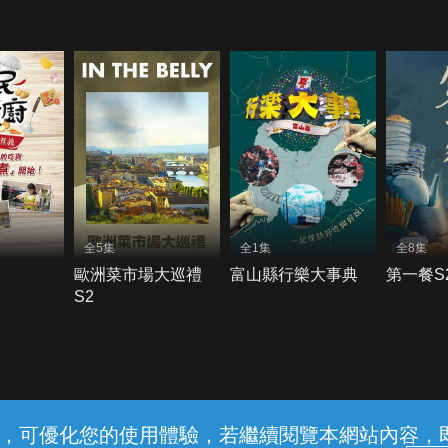
全5集
全1集
全8集
歐洲菜市場大巡禮
富山縣行樂大事典
第一餐S
S2
常見問題
線上客服
服務條款
隱私權保護
內容，可優化您的使用體驗，若繼續閱覽本網站內容，即表