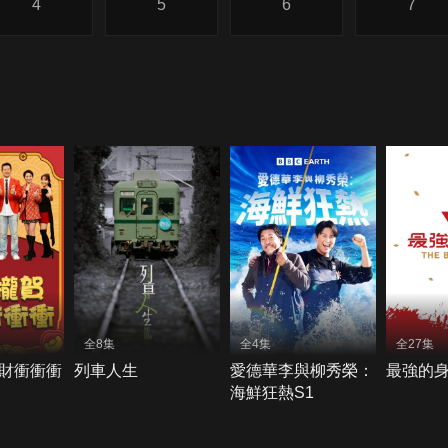
4
5
6
7
全8集
全4集
全27集
財衝衝衝
列車人生
愛德華李與柳秀榮：
最強的
海鮮狂熱S1