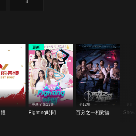
8
更新至第23集
全12集
更新至
身體
Fighting時間
百分之一相對論
Sho