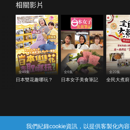
相關影片
全49集
全6集
全20集
日本雙花趣哪玩？
日本女子美食筆記
全民大煮廚
{{notifyMsg}}
我們紀錄cookie資訊，以提供客製化