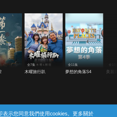
全7集
全11集
全10
2
木曜旅行趴
夢想的角落S4
美麗
示您同意我們使用cookies。更多關於