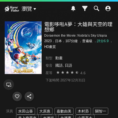
Hami Video
瀏覽
電影哆啦A夢：大雄與天空的理
想鄉
Doraemon the Movie: Nobita's Sky Utopia
2023．日本．107分鐘 ．
普遍級
．
評分6.9
．
HD畫質
動畫
類型
國語, 日語
發音
4.6
星等
下架時間 2027年12月31日
演員
水田山葵
大原惠
嘉數由美
木村昴
關智一