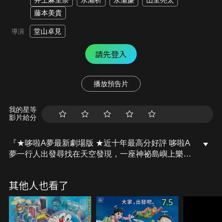
井上麻里奈
水瀨祈
永瀬廉
山里亮太
藤本美貴
堂山卓見
導演
請先登入
播放預告片
我的星等
影片給分
『★哆啦A夢最新劇場版 ★近十年最高分好評 哆啦A
夢一行人出發尋找在天空發現，一座神祕島嶼上樂園
的謎團』大雄在天空發現了一座神秘的新月型島嶼，
並堅持表示「那就是我一直在尋找的烏托邦！」。於
其他人也看了
是哆啦A夢一行人便出發去尋找這座島嶼，並發現一
座可以讓任何人變得完美的夢幻樂園「帕樂達邦」！
7.5
他們在那裡認識了完美的貓型機器人索尼亞，同時也
發現樂園背後不可告人的天大秘密……。