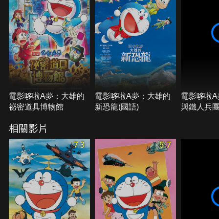
電影哆啦A夢：大雄的
電影哆啦A夢：大雄的
電影哆啦A
祕密道具博物館
新恐龍(國語)
與鐵人兵團
使們
相關影片
7.3
6.7