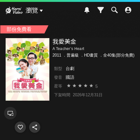
Hami Video
瀏覽
部份免費看
我愛美金
A Teacher’s Heart
2011 ．
普遍級
．HD畫質 ．全40集(部分免費)
台劇
類型
國語
發音
5
星等
下架時間
2026年12月31日