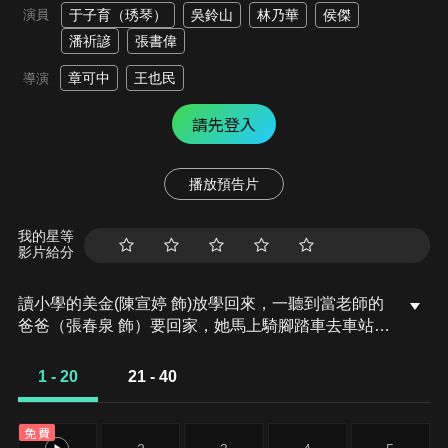
演員
于子育（琇琴）
吳鈴山
林乃華
侯傑
潘祈諺
張書偉
章可中
王也民
導演
請先登入
播放預告片
我的星等
影片給分
讀小學的美金(陳宣婷 飾)放學回來，一聽到當老師的
爸爸（張春泉 飾）要回家，她馬上騎腳踏車去車站接
爸爸，她一見到爸爸就把她得的獎狀給爸爸看。爸爸
看到後很高興便帶她去吃麵，美金便趁機跟爸爸提起
1 - 20
21 - 40
媽媽要她小學畢業後就在家幫忙。但她跟爸爸爭取想
繼續升學，爸爸也答應她會跟媽媽商量。晚飯後，爸
免費
爸跟媽媽（秋乃華 飾）商量，媽媽不同意，因為家裡