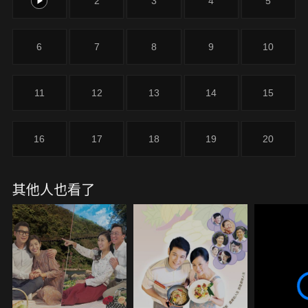
1
2
3
4
5
少個人幫忙，但爸爸堅持讓美金繼續升學，美金也很
爭氣，小學畢業後考上屏東女中初中部，美金很高興
她可以繼續讀書，她也決定要跟爸爸一樣當一個老
6
7
8
9
10
師。
11
12
13
14
15
16
17
18
19
20
其他人也看了