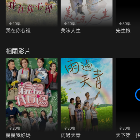
全20集
全40集
全30集
我在你心裡
美味人生
先生娘
相關影片
全20集
全30集
全30集
親親我好媽
雨過天青
天下第一