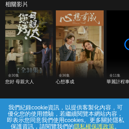
相關影片
全30集
全36集
全11集
您好 母親大人
心想事成
華麗計程
我們紀錄cookie資訊，以提供客製化內容，可
{{notifyMsg}}
優化您的使用體驗，若繼續閱覽本網站內容，
常見問題
線上客服
服務條款
隱私權保護
即表示您同意我們使用cookies。更多關於隱私
保護資訊，請閱覽我們的
隱私權保護政策
。