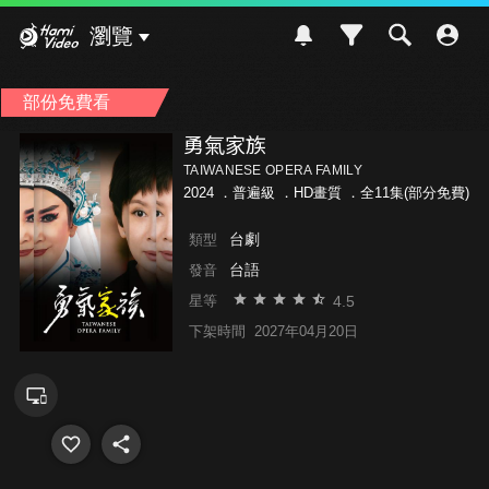
Hami Video
瀏覽
部份免費看
勇氣家族
TAIWANESE OPERA FAMILY
2024 ．
普遍級
．HD畫質 ．全11集(部分免費)
台劇
類型
台語
發音
4.5
星等
下架時間
2027年04月20日