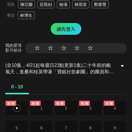
演員
陳亞蘭
莊凱勛
檢場
林雨宣
鄭茵聲
林博生
導演
請先登入
我的星等
影片給分
(全10集，4/21起每週日23點更新1集)二十年前的颱
風天，進桑和桂英帶著「寶銀社歌劇團」的團員和三
個年幼的孩子們，不畏強風豪雨堅持在廟口演出歌仔
戲。二十年後同樣是颱風天，桂英不顧阿三伯勸阻，
0 - 10
堅持北上去看女兒映君戲劇研究所的畢業公演《羅密
歐與茱麗葉》。原本因颱風考慮取消的演出因桂英與
免費
免費
免費
免費
免費
其他家長出現，有了轉折仍照常演出，桂英親眼欣賞
0
1
2
3
4
了映君在台上的演出深受感動。
5
6
7
8
9