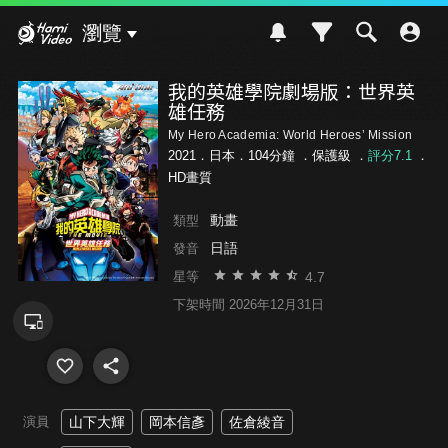
Hami Video
瀏覽
我的英雄學院劇場版：世界英
雄任務
My Hero Academia: World Heroes’ Mission
2021．日本．104分鐘 ．
保護級
．
評分7.1
．
HD畫質
動畫
類型
日語
發音
4.7
星等
下架時間 2026年12月31日
演員
山下大輝
岡本信彥
佐倉綾音