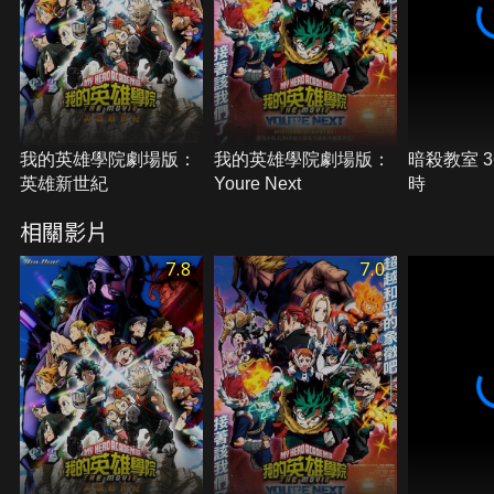
我的英雄學院劇場版：
我的英雄學院劇場版：
暗殺教室 
英雄新世紀
Youre Next
時
相關影片
7.8
7.0