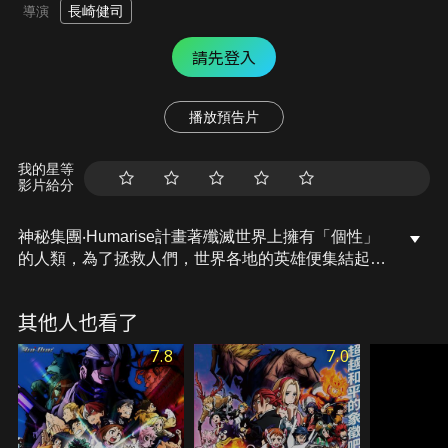
長崎健司
導演
請先登入
播放預告片
我的星等
影片給分
神秘集團‧Humarise計畫著殲滅世界上擁有「個性」
的人類，為了拯救人們，世界各地的英雄便集結起
來、組成了〈世界英雄選拔隊〉。以在進行實習的廢
久、爆豪跟轟為首，雄英高中英雄科的學生們也加入
其他人也看了
成為隊員，跟職業英雄們一起面對這場世界性的危
機。 隨著人類滅亡的倒數時間一步步逼近，他們到底
7.8
7.0
能不能守護這個世界的未來呢── 延續前作，本集是
原作者‧堀越耕平擔任總監修與角色原案設計的超熱血
作品。 我英史上最大規模的作品，即將撼動觀眾們的
心。