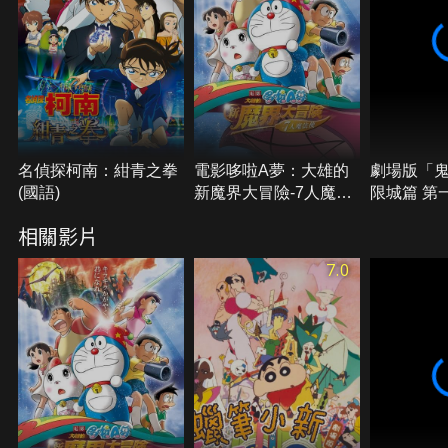
名偵探柯南：紺青之拳
電影哆啦A夢：大雄的
劇場版「
(國語)
新魔界大冒險-7人魔法
限城篇 第
使
再襲
相關影片
7.0