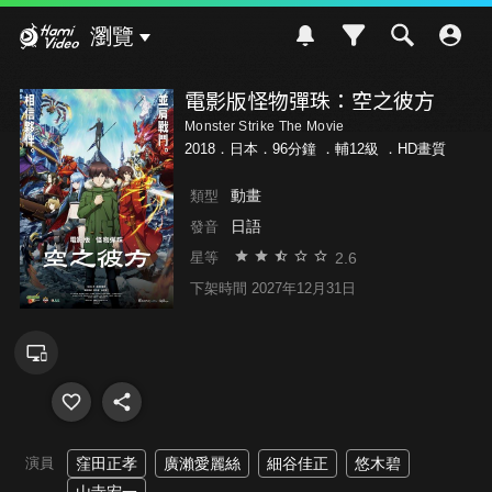
Hami Video
瀏覽
電影版怪物彈珠：空之彼方
Monster Strike The Movie
2018．日本．96分鐘 ．
輔12級
．HD畫質
動畫
類型
日語
發音
2.6
星等
下架時間 2027年12月31日
演員
窪田正孝
廣瀨愛麗絲
細谷佳正
悠木碧