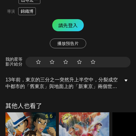
山寺宏一
錦織博
導演
請先登入
播放預告片
我的星等
影片給分
13年前，東京的三分之一突然升上半空中，分裂成空
中都市的「舊東京」與地面上的「新東京」兩個世
界。希空為了阻止舊東京墜落需要奏汰的力量。為了
拯救地上的人們，奏汰決定與希空的同伴一起戰鬥，
其他人也看了
從此展開意想不到的冒險之旅。他們能阻止想令舊東
京墜下的「解放戰線」，拯救地上的人嗎？
6.6