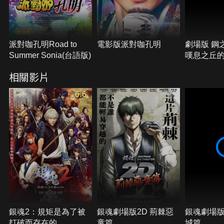
派對咖孔明Road to
電影版派對咖孔明
劇場版 鋼
Summer Sonia(台語版)
嘆息之丘
相關影片
6.6
銀魂2：規矩是為了被
銀魂劇場版2D 荊棘惡
銀魂劇場版
打破而存在的
童篇
城篇