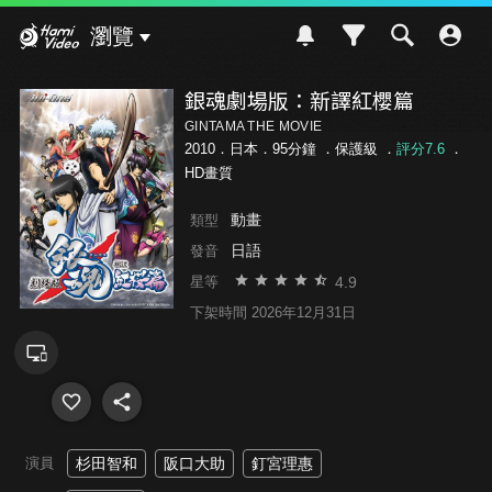
Hami Video
瀏覽
銀魂劇場版：新譯紅櫻篇
GINTAMA THE MOVIE
2010．日本．95分鐘 ．
保護級
．
評分7.6
．
HD畫質
動畫
類型
日語
發音
4.9
星等
下架時間 2026年12月31日
演員
杉田智和
阪口大助
釘宮理惠