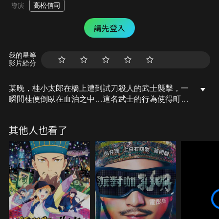
高松信司
導演
請先登入
我的星等
影片給分
某晚，桂小太郎在橋上遭到試刀殺人的武士襲擊，一
瞬間桂便倒臥在血泊之中…這名武士的行為使得町內
居民人心惶惶。過沒多久，伊麗莎白至萬事通拜訪，
與新八、神樂、定春一同搜尋桂的下落。另一方面銀
其他人也看了
時則是去接受村田鐵矢、鐵子兄妹的委託，要求尋找
失蹤的妖刀－紅櫻。