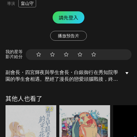
畠山守
導演
請先登入
播放預告片
我的星等
影片給分
副會長・四宮輝夜與學生會長・白銀御行在秀知院學
園的學生會相遇。歷經了漫長的戀愛頭腦戰後，終於
向對方表達心意，並在「奉心祭」首度接吻。然而兩
人還是沒有做出明確的告白，就這麼迎向了聖誕節。
其他人也看了
「渴望變得完美」的白銀，與追求他的「不完美」的
輝夜。這是天才們極其「普通」的戀愛故事。初吻，
7.2
永不結束！