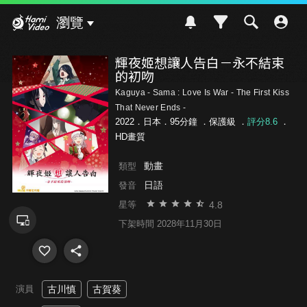
Hami Video
瀏覽
輝夜姬想讓人告白－永不結束
的初吻
Kaguya - Sama : Love Is War - The First Kiss
That Never Ends -
2022．日本．95分鐘 ．
保護級
．
評分8.6
．
HD畫質
動畫
類型
日語
發音
4.8
星等
下架時間 2028年11月30日
演員
古川慎
古賀葵