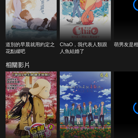
道別的早晨就用約定之
ChaO，我代表人類跟
萌男友是
花點綴吧
人魚結婚了
相關影片
6.4