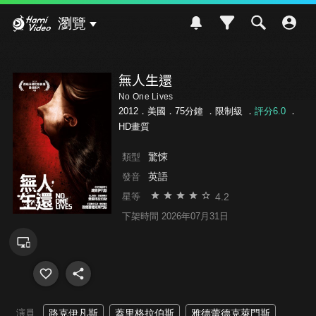
Hami Video
瀏覽
無人生還
No One Lives
2012．美國．75分鐘 ．
限制級
．
評分6.0
．
HD畫質
驚悚
類型
英語
發音
4.2
星等
下架時間 2026年07月31日
演員
路克伊凡斯
蓋里格拉伯斯
雅德蕾德克萊門斯