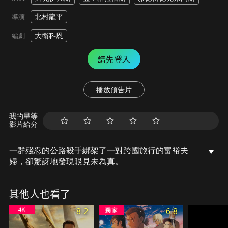
北村龍平
導演
大衛科恩
編劇
請先登入
播放預告片
我的星等
影片給分
一群殘忍的公路殺手綁架了一對跨國旅行的富裕夫
婦，卻驚訝地發現眼見未為真。
其他人也看了
8.2
6.8