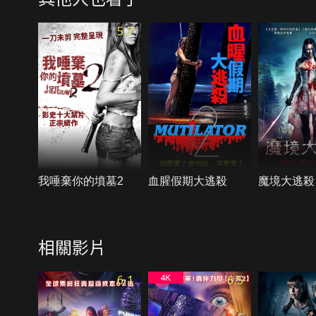
5.7
我唾棄你的墳墓2
血腥假期大逃殺
魔境大逃殺
相關影片
6.1
6.5