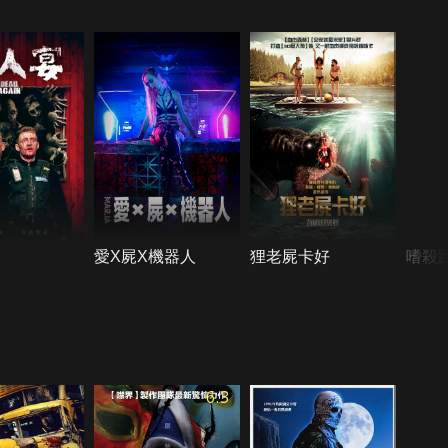
愛X屍X機器人
狸老屍卡好
嗜殺
6.3