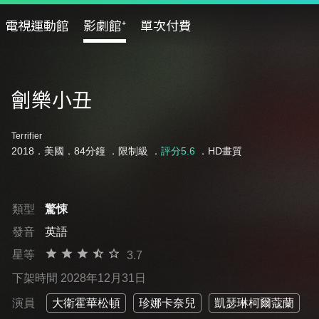
電視運動館
影劇館⁺
單次付費
劊樂小丑
Terrifier
2018．美國．84分鐘 ．
限制級
．
評分5.6
．HD畫質
類型
驚悚
發音
英語
星等
3.7
下架時間 2028年12月31日
演員
大衛霍華松頓
珍娜卡奈兒
凱瑟琳柯爾蔻蘭