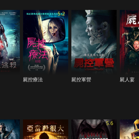
5.2
屍控療法
屍控軍營
屍人宴
5.6