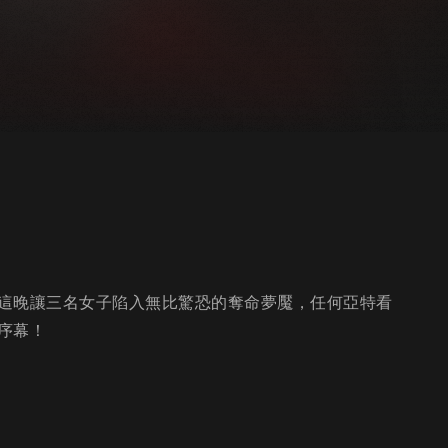
這晚讓三名女子陷入無比驚恐的奪命夢魘，任何亞特看
序幕！