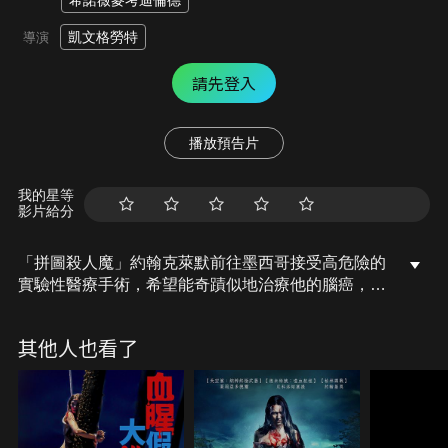
希諾薇麥考迪倫德
凱文格勞特
導演
請先登入
播放預告片
我的星等
影片給分
「拼圖殺人魔」約翰克萊默前往墨西哥接受高危險的
實驗性醫療手術，希望能奇蹟似地治療他的腦癌，結
果沒想到整場手術都是用來詐騙弱勢族群的騙局。約
翰克萊默決定運用他最擅長的血腥遊戲，給予詐騙集
其他人也看了
團最殘酷的報復……。