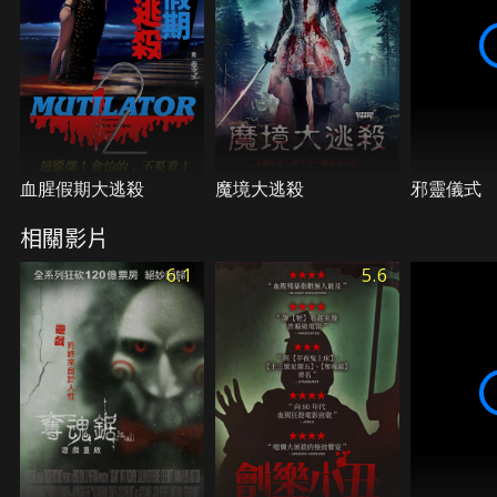
血腥假期大逃殺
魔境大逃殺
邪靈儀式
相關影片
6.1
5.6