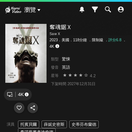
Hami Video
瀏覽
奪魂鋸 X
Saw X
2023．美國．118分鐘 ．
限制級
．
評分6.8
．
4K
驚悚
類型
英語
發音
4.2
星等
下架時間 2027年12月31日
演員
托賓貝爾
薛妮史密斯
史蒂芬布蘭德