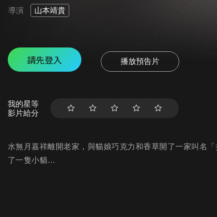
導演
山本靖貴
請先登入
播放預告片
我的星等
影片給分
水無月嘉祥離開老家，與貓娘巧克力和香草開了一家叫名「
了一隻小貓…