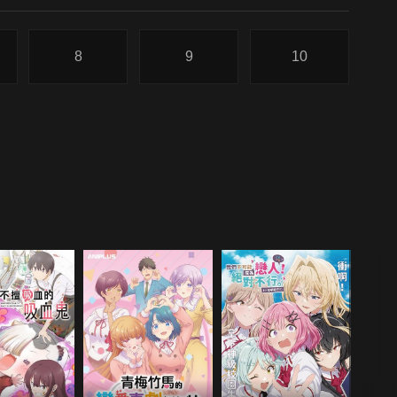
8
9
10