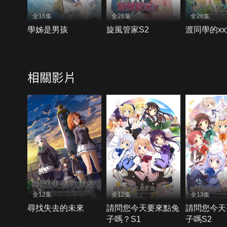
全16集
全26集
全26集
學姊是男孩
旋風管家S2
渡同學的x
相關影片
全12集
全12集
全13集
尋找失去的未來
請問您今天要來點兔
請問您今天
子嗎？S1
子嗎S2