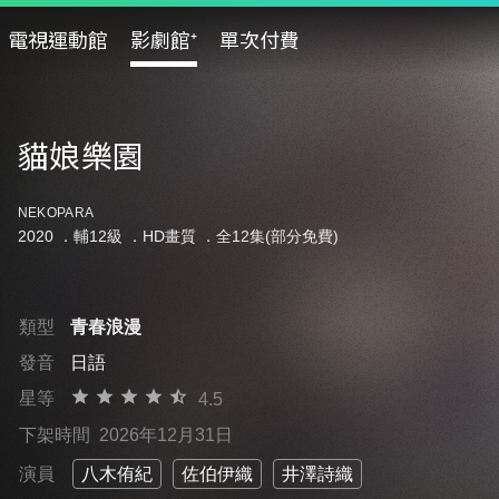
電視運動館
影劇館⁺
單次付費
貓娘樂園
NEKOPARA
2020 ．
輔12級
．HD畫質 ．全12集(部分免費)
類型
青春浪漫
發音
日語
星等
4.5
下架時間
2026年12月31日
演員
八木侑紀
佐伯伊織
井澤詩織