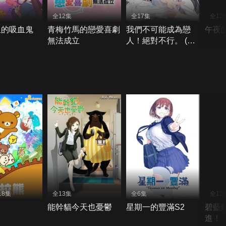
全12集
全17集
全12
血的吸血鬼
青梅竹馬的戀愛喜劇
我們不可能成為戀
午夜
無法成立
人！絕對不行。 (※
似乎可行？)
18集
全13集
全6集
全12
能幹貓今天也憂鬱
星期一的豐滿S2
碧藍
進！