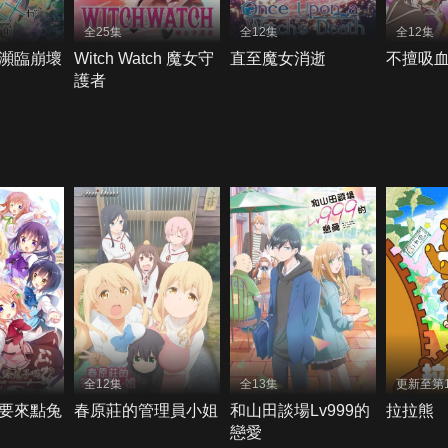
全25集
全12集
全12集
x瀕臨崩壞
Witch Watch 魔女守
直至魔女消逝
不擅吸
護者
全12集
全13集
更新至第
要來點兔
春原莊的管理員小姐
和山田談場Lv999的
拉拉熊
戀愛