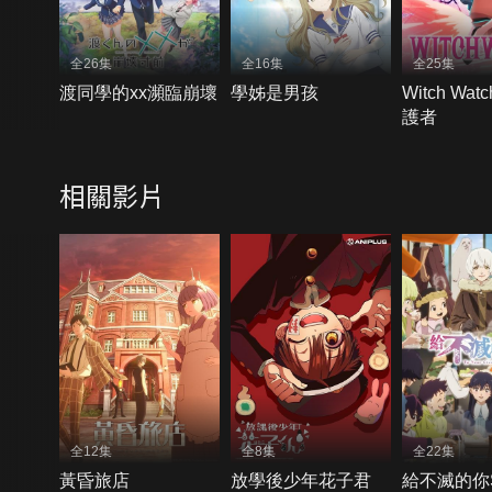
全26集
全16集
全25集
渡同學的xx瀕臨崩壞
學姊是男孩
Witch Wa
護者
相關影片
全12集
全8集
全22集
黃昏旅店
放學後少年花子君
給不滅的你