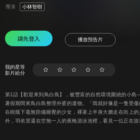
導演
小林智樹
請先登入
播放預告片
我的星等
影片給分
第1話【歡迎來到鳥白島】，被豐富的自然環境圍繞的小島
暑假期間來鳥白島整理外婆的遺物。「我就好像是一隻受傷
在樹蔭下毫無防備睡覺的少女，裸著上半身大膽走在街上的
外，羽依里還在空無一人的夜晚游泳池裡，看見一位正在游