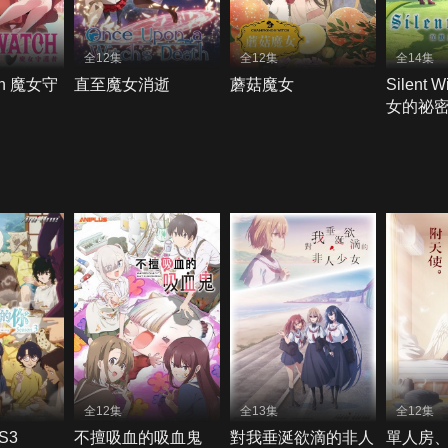
全12集
全12集
全14集
tch 魔女守
直至魔女消逝
蘑菇魔女
Silent 
女的祕
全12集
全13集
全12集
S3
不擅吸血的吸血鬼
對我垂涎欲滴的非人
單人房