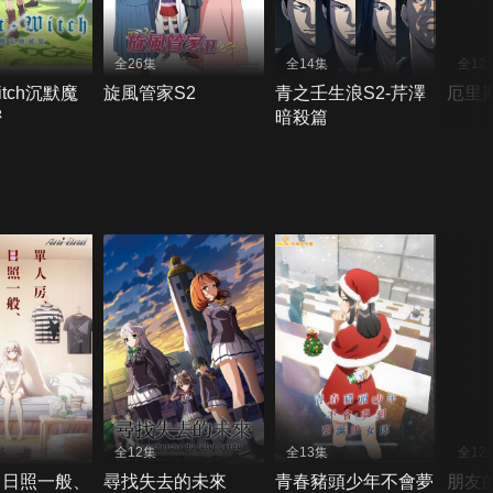
全26集
全14集
全12
Witch沉默魔
旋風管家S2
青之壬生浪S2-芹澤
厄里
密
暗殺篇
全12集
全13集
全12
、日照一般、
尋找失去的未來
青春豬頭少年不會夢
朋友