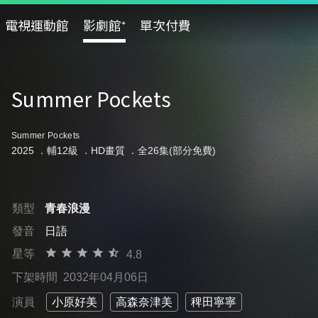
電視運動館
影劇館⁺
單次付費
Summer Pockets
Summer Pockets
2025 ．
輔12級
．HD畫質 ．全26集(部分免費)
類型
青春浪漫
發音
日語
星等
4.8
下架時間
2032年04月06日
演員
小原好美
高森奈津美
稗田寧寧