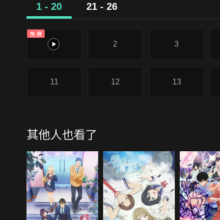
1 - 20
21 - 26
免費
1
2
3
11
12
13
其他人也看了