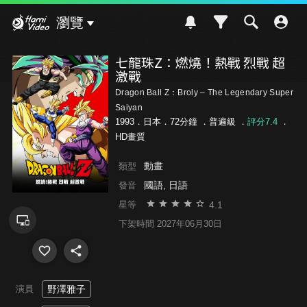
Hami Video
瀏覽
七龍珠Z：燃燒！熱戰 烈戰 超
激戰
Dragon Ball Z：Broly – The Legendary Super
Saiyan
1993．日本．72分鐘 ．
普遍級
．
評分7.4
．
HD畫質
動畫
類型
國語, 日語
發音
4.1
星等
下架時間 2027年06月30日
演員
野澤雅子