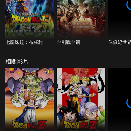
七龍珠超：布羅利
金剛戰金鋼
侏儸紀世
相關影片
7.6
6.5