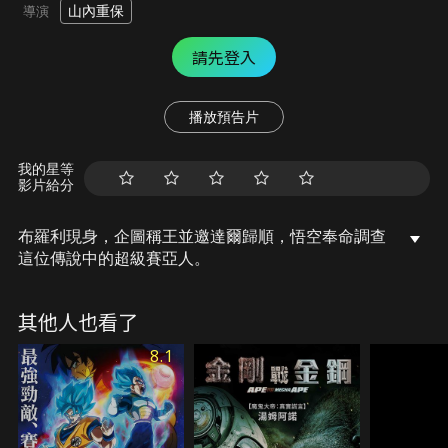
山內重保
導演
請先登入
播放預告片
我的星等
影片給分
布羅利現身，企圖稱王並邀達爾歸順，悟空奉命調查
這位傳說中的超級賽亞人。
其他人也看了
8.1