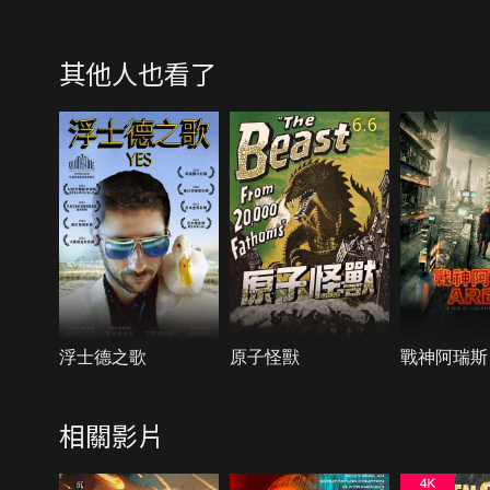
其他人也看了
6.6
浮士德之歌
原子怪獸
戰神阿瑞斯
相關影片