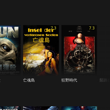
7.3
7.3
殺
亡魂島
狂野時代
陌路