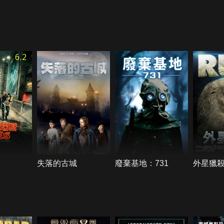
6.2
失落的古城
廢棄基地：731
外星獵