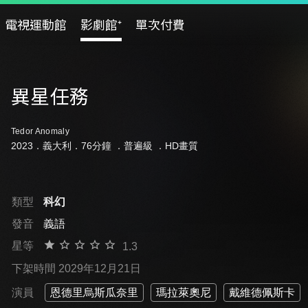
電視運動館
影劇館⁺
單次付費
異星任務
Tedor Anomaly
2023．義大利．76分鐘 ．
普遍級
．HD畫質
類型
科幻
發音
義語
星等
1.3
下架時間 2029年12月21日
演員
恩德里烏斯瓜奈里
瑪拉萊奧尼
戴維德佩斯卡