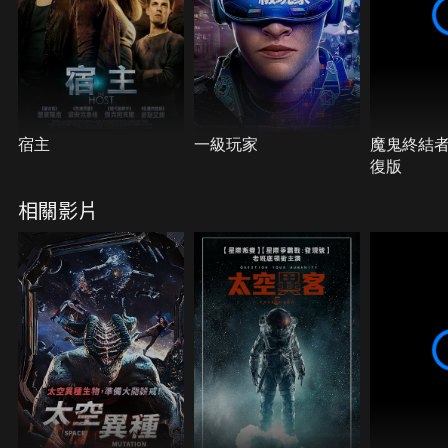
宿主
一級玩家
魔鬼終結者
復版
相關影片