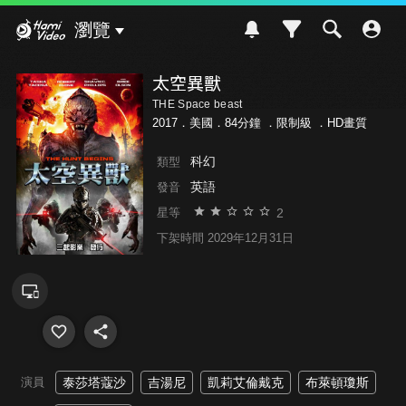
Hami Video
瀏覽
太空異獸
THE Space beast
2017．美國．84分鐘 ．
限制級
．HD畫質
科幻
類型
英語
發音
2
星等
下架時間 2029年12月31日
演員
泰莎塔蔻沙
吉湯尼
凱莉艾倫戴克
布萊頓瓊斯