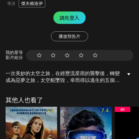
傑夫賴洛伊
導演
請先登入
播放預告片
我的星等
影片給分
一次美妙的太空之旅，在經歷流星雨的襲擊後，轉變
成為惡夢之旅，太空船墜毀，幸而得以逃生的五個
人，降落在一個未知的星球，卻發現真正的生存挑戰
才要開始，異形在找尋宿主以便永續生存，他們五個
其他人也看了
人能否逃出生天。
5.8
7.4