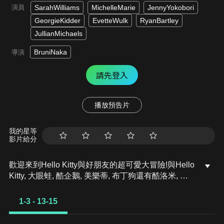
演員
SarahWilliams
MichelleMarie
JennyYokobori
GeorgieKidder
EvetteWulk
RyanBartley
JullianMichaels
BruniNaka
導演
請先登入
播放預告片
我的星等
影片給分
歡迎來到Hello Kitty與好朋友的超可愛大冒險!與Hello
Kitty, 大眼蛙, 酷企鵝, 美樂蒂, 布丁狗還有酷洛米, 準
備和朋友們一起經歷有趣的冒險吧!
1-3 - 13-15