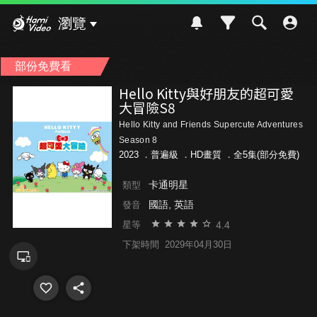
Hami Video
瀏覽
部份免費看
Hello Kitty與好朋友的超可愛
大冒險S8
Hello Kitty and Friends Supercute Adventures
Season 8
2023 ．
普遍級
．HD畫質 ．全5集(部分免費)
卡通明星
類型
國語, 英語
發音
4.4
星等
下架時間
2029年04月30日