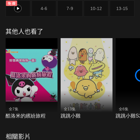
免費
1-3
4-6
7-9
10-12
13-15
其他人也看了
全7集
全13集
全6集
酷洛米的繽紛旅程
跳跳小雞
跳跳小雞S
相關影片