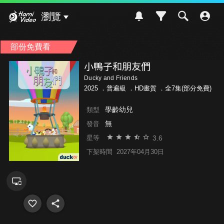
Hami Video
瀏覽
部份免費看
小鴨子和朋友們
Ducky and Friends
2025 ．
普遍級
．HD畫質 ．全7集(部分免費)
學齡幼兒
類型
無
發音
3.6
星等
下架時間
2027年04月30日