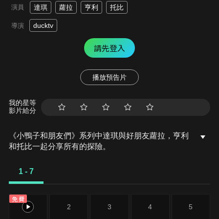
演員
達琪
蘿拉
亨利
托比
ducktv
導演
請先登入
播放預告片
我的星等
影片給分
《小鴨子和朋友們》系列中達琪與好朋友蘿拉，亨利
和托比一起分享所有的探險。
1 - 7
免費
1
2
3
4
5