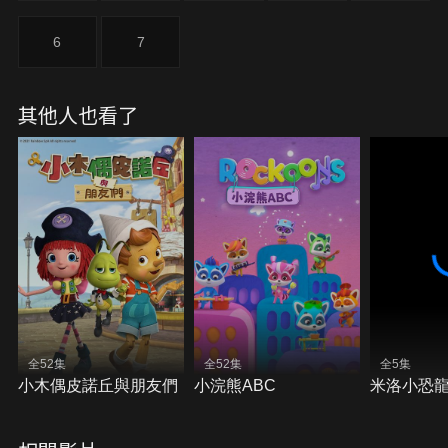
6
7
其他人也看了
全52集
全52集
全5集
小木偶皮諾丘與朋友們
小浣熊ABC
米洛小恐