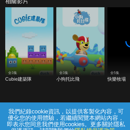
相關影片
全3集
全3集
全5集
Cubie建築隊
小狗托比飛
快樂牧場
我們紀錄cookie資訊，以提供客製化內容，可
{{notifyMsg}}
優化您的使用體驗，若繼續閱覽本網站內容，
常見問題
線上客服
服務條款
隱私權保護
即表示您同意我們使用cookies。更多關於隱私