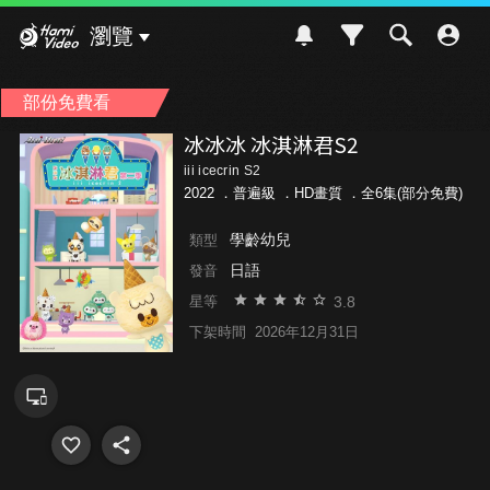
Hami Video
瀏覽
部份免費看
冰冰冰 冰淇淋君S2
iii icecrin S2
2022 ．
普遍級
．HD畫質 ．全6集(部分免費)
學齡幼兒
類型
日語
發音
3.8
星等
下架時間
2026年12月31日