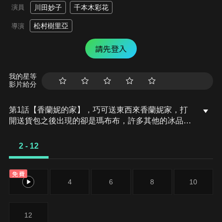
演員
川田妙子
千本木彩花
松村樹里亞
導演
請先登入
我的星等
影片給分
第1話【香蘭妮的家】，巧可送東西來香蘭妮家，打
開送貨包之後出現的卻是瑪布布，許多其他的冰品小
精靈好像也跑來家裡玩了，一起在家裡尋找他們的蹤
跡吧！第2話【應徵帕緹的搭檔】，帕緹是一個冰品
2 - 12
小精靈偶像，但是沒什麼人氣，就算舉辦演唱會，來
看的人也只有香蘭妮。因此香蘭妮打算幫帕緹招募搭
免費
檔，他們能找到優秀的搭檔嗎？
2
4
6
8
10
12