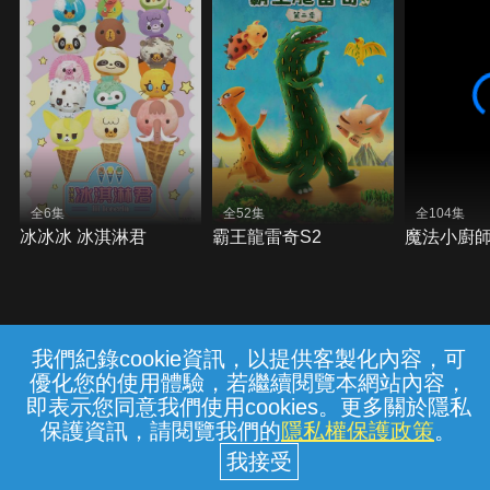
全6集
全52集
全104集
冰冰冰 冰淇淋君
霸王龍雷奇S2
魔法小廚
我們紀錄cookie資訊，以提供客製化內容，可
{{notifyMsg}}
優化您的使用體驗，若繼續閱覽本網站內容，
常見問題
線上客服
服務條款
隱私權保護
即表示您同意我們使用cookies。更多關於隱私
保護資訊，請閱覽我們的
隱私權保護政策
。
中華電信股份有限公司個人家庭分公司
(統一編號：96979949) © 2026