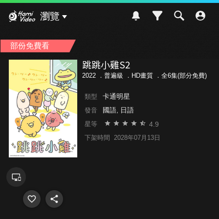
Hami Video
瀏覽
部份免費看
跳跳小雞S2
2022 ．
普遍級
．HD畫質 ．全6集(部分免費)
卡通明星
類型
國語, 日語
發音
4.9
星等
下架時間
2028年07月13日