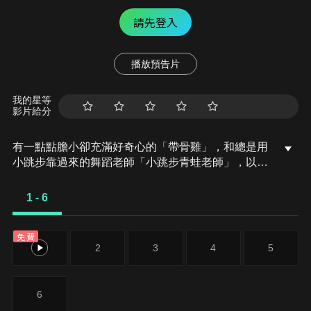
請先登入
播放預告片
我的星等
影片給分
有一點點膽小卻充滿好奇心的「帶骨雞」，和總是用
小跳步靠過來的舞蹈老師「小跳步青蛙老師」，以及
其他具有獨特個性的夥伴們跳舞大活耀！在家裡和各
種地方以「身體動了，心也舞動了起來」為主題。
1 - 6
免費
1
2
3
4
5
6