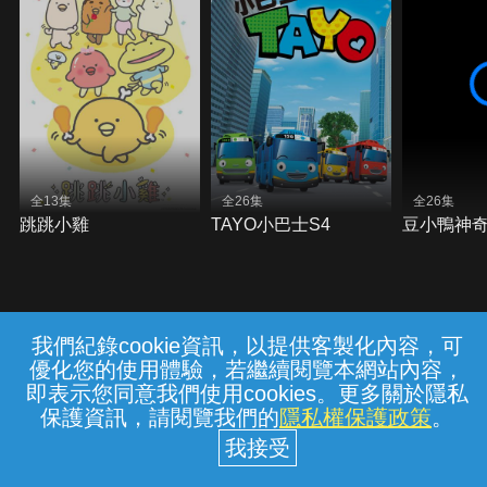
全13集
全26集
全26集
跳跳小雞
TAYO小巴士S4
豆小鴨神
我們紀錄cookie資訊，以提供客製化內容，可
{{notifyMsg}}
優化您的使用體驗，若繼續閱覽本網站內容，
常見問題
線上客服
服務條款
隱私權保護
即表示您同意我們使用cookies。更多關於隱私
保護資訊，請閱覽我們的
隱私權保護政策
。
中華電信股份有限公司個人家庭分公司
(統一編號：96979949) © 2026