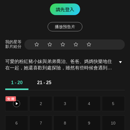
請先登入
播放預告片
我的星等
影片給分
可愛的粉紅豬小妹與弟弟喬治、爸爸、媽媽快樂地住
在一起，她還喜歡到處探險，雖然有些時候會遇到一
些小狀況，但總可以化險爲夷，而且都會帶給大家意
外的驚喜！
1 - 20
21 - 25
免費
1
2
3
4
5
6
7
8
9
10