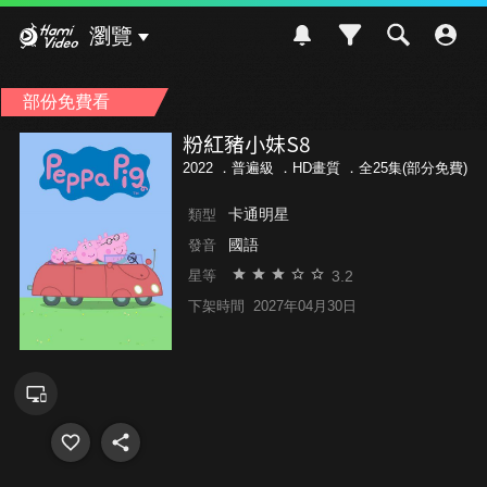
Hami Video
瀏覽
部份免費看
粉紅豬小妹S8
2022 ．
普遍級
．HD畫質 ．全25集(部分免費)
卡通明星
類型
國語
發音
3.2
星等
下架時間
2027年04月30日