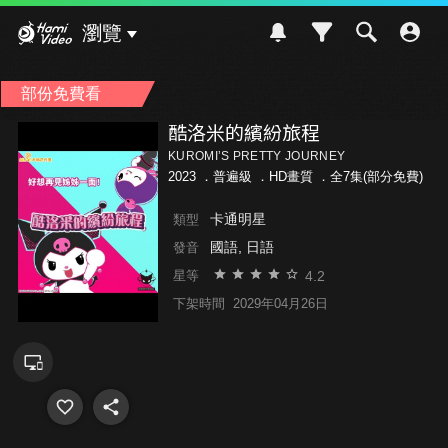
Hami Video
瀏覽
部份免費看
酷洛米的繽紛旅程
KUROMIʼS PRETTY JOURNEY
2023 ．
普遍級
．HD畫質 ．全7集(部分免費)
卡通明星
類型
國語, 日語
發音
4.2
星等
下架時間
2029年04月26日