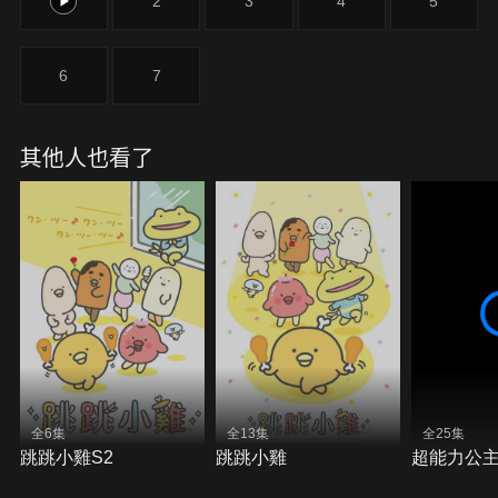
1
2
3
4
5
6
7
其他人也看了
全6集
全13集
全25集
跳跳小雞S2
跳跳小雞
超能力公主