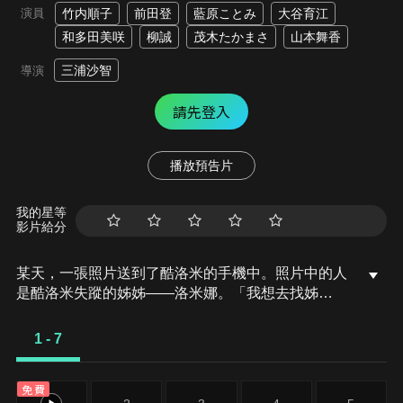
演員
竹内順子
前田登
藍原ことみ
大谷育江
和多田美咲
柳誠
茂木たかまさ
山本舞香
三浦沙智
導演
請先登入
播放預告片
我的星等
影片給分
某天，一張照片送到了酷洛米的手機中。照片中的人
是酷洛米失蹤的姊姊——洛米娜。「我想去找姊
姊！」酷洛米究竟能不能順利見到洛米娜呢？
1 - 7
免費