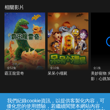
相關影片
全52集
全10集
全1集
霸王龍雷奇
呆呆小殭屍
美妙寵物 
影：心跳
界大冒險！
我們紀錄cookie資訊，以提供客製化內容，可
{{notifyMsg}}
優化您的使用體驗，若繼續閱覽本網站內容，
常見問題
線上客服
服務條款
隱私權保護