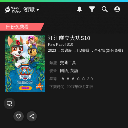
Hami Video
瀏覽
部份免費看
汪汪隊立大功S10
Paw Patrol S10
2023 ．
普遍級
．HD畫質 ．全47集(部分免費)
交通工具
類型
國語, 英語
發音
3.9
星等
下架時間
2027年05月31日