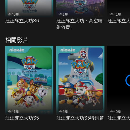
全40集
全1集
全41集
汪汪隊立大功S6
汪汪隊立大功：高空噴
汪汪隊立大
射救援
相關影片
全41集
全5集
全40集
汪汪隊立大功S5
汪汪隊立大功S5特別篇
汪汪隊立大