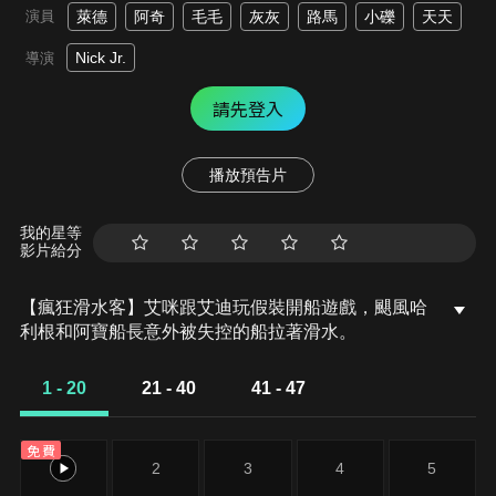
演員
萊德
阿奇
毛毛
灰灰
路馬
小礫
天天
Nick Jr.
導演
請先登入
播放預告片
我的星等
影片給分
【瘋狂滑水客】艾咪跟艾迪玩假裝開船遊戲，颶風哈
利根和阿寶船長意外被失控的船拉著滑水。
1 - 20
21 - 40
41 - 47
免費
1
2
3
4
5