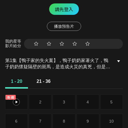
請先登入
播放預告片
我的星等
影片給分
第1集【鴨子家的失火案】，鴨子奶奶家著火了，鴨
子奶奶懷疑隔壁的斑馬，是造成火災的真兇，但是啦
咘啦哆警長覺得還有疑點，案件的真相到底是什麼
呢？
1 - 20
21 - 36
免費
1
2
3
4
5
6
7
8
9
10