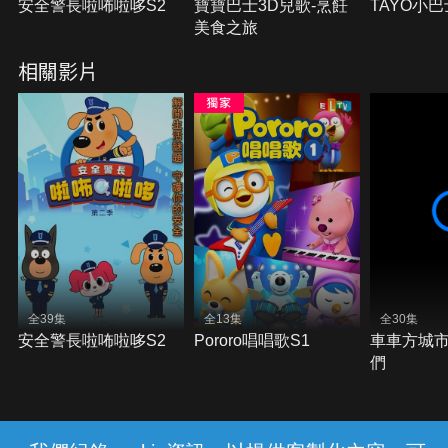
安全警長啦咘啦哆S2
寶寶巴士3D兒歌-烹飪
TAYO小巴
美食之旅
相關影片
全39集
全13集
全30集
安全警長啦咘啦哆S2
Pororo唱唱歌S1
車車方城
們