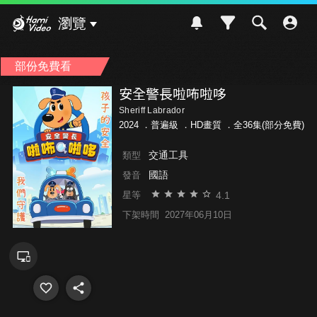
Hami Video
瀏覽
部份免費看
安全警長啦咘啦哆
Sheriff Labrador
2024 ．
普遍級
．HD畫質 ．全36集(部分免費)
交通工具
類型
國語
發音
4.1
星等
下架時間
2027年06月10日