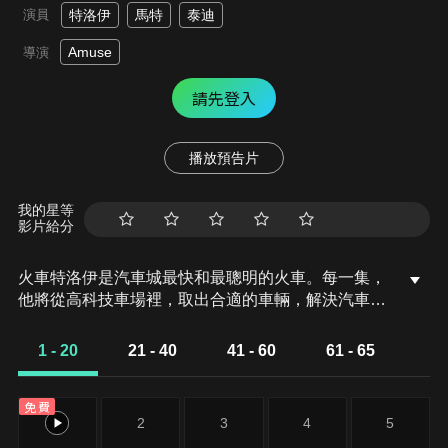
演員
特洛伊
馬特
泰迪
Amuse
導演
請先登入
播放預告片
我的星等
影片給分
火車特洛伊是汽車城最快和最聰明的火車。每一集，
他將從高科技車場裡，取出合適的車輛，解決汽車城
的朋友們遇到的任何疑難雜症！
1 - 20
21 - 40
41 - 60
61 - 65
免費
1
2
3
4
5