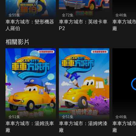
全55集
全72集
全46集
車車方城市：變形機器
車車方城市：英雄卡車
車車方城
人羅伯
P2
廠
相關影片
全51集
全51集
全46集
車車方城市：湯姆洗車
車車方城市：湯姆烤漆
車車方城
廠
廠
廠