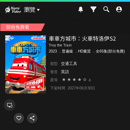
Hami Video
瀏覽
部份免費看
車車方城市：火車特洛伊S2
Troy the Train
2023 ．
普遍級
．HD畫質 ．全65集(部分免費)
交通工具
類型
英語
發音
4
星等
下架時間
2027年06月30日