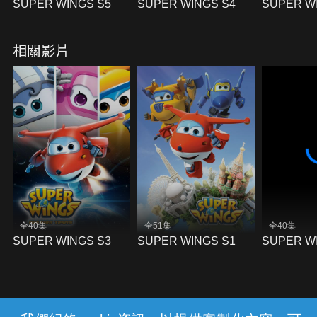
SUPER WINGS S5
SUPER WINGS S4
SUPER W
相關影片
全40集
全51集
全40集
SUPER WINGS S3
SUPER WINGS S1
SUPER W