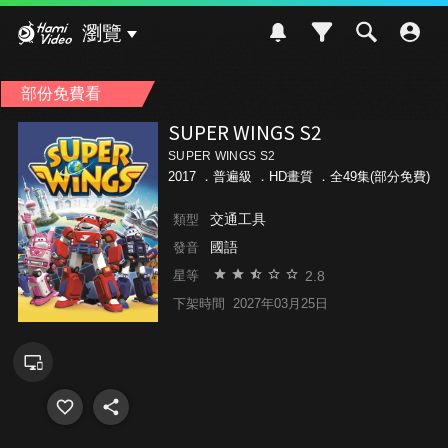
Hami Video
瀏覽
部份免費看
SUPER WINGS S2
SUPER WINGS S2
2017 ．
普遍級
．HD畫質 ．全49集(部分免費)
交通工具
類型
國語
發音
2.8
星等
下架時間
2027年03月25日