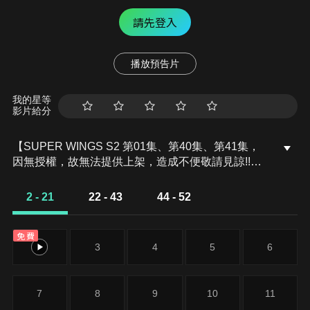
請先登入
播放預告片
我的星等
影片給分
【SUPER WINGS S2 第01集、第40集、第41集，
因無授權，故無法提供上架，造成不便敬請見諒!!】
杰特這次奉命要送包裹去給住在不丹的黛瑪。當包裹
送到時他發現黑熊多吉的兒子受困了，於是他便自告
2 - 21
22 - 43
44 - 52
奮勇主動協助，還請來了蒂蒂和酷霸幫忙，最後幸好
有雪人的幫忙，他們才順利完成任務。
免費
2
3
4
5
6
7
8
9
10
11