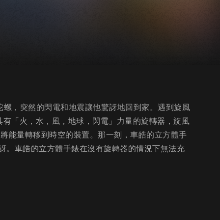
一起玩陀螺，突然的閃電和地震讓他驚訝地回到家。遇到旋風
五個具有「火，水，風，地球，閃電」力量的旋轉器，旋風
是將能量轉移到時空的裝置。那一刻，車皓的立方體手
訝。車皓的立方體手錶在沒有旋轉器的情況下無法充