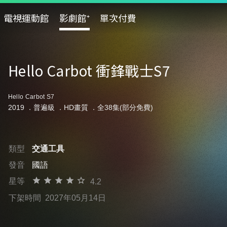
電視運動館
影劇館⁺
單次付費
Hello Carbot 衝鋒戰士S7
Hello Carbot S7
2019 ．
普遍級
．HD畫質 ．全38集(部分免費)
類型
交通工具
發音
國語
星等
4.2
下架時間
2027年05月14日