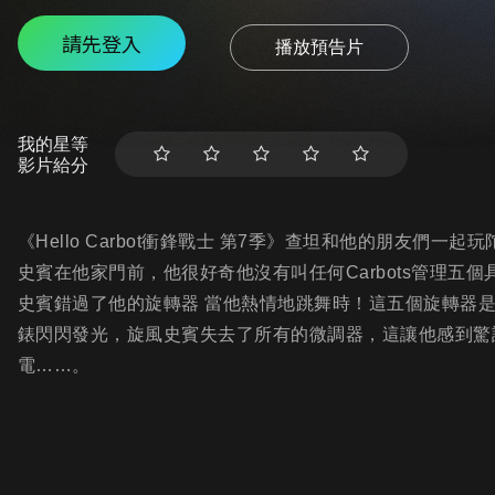
請先登入
播放預告片
我的星等
影片給分
《Hello Carbot衝鋒戰士 第7季》查坦和他的朋友們
史賓在他家門前，他很好奇他沒有叫任何Carbots管理
史賓錯過了他的旋轉器 當他熱情地跳舞時！這五個旋轉器
錶閃閃發光，旋風史賓失去了所有的微調器，這讓他感到驚
電……。