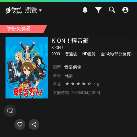
Hami Video
瀏覽
部份免費看
K-ON！輕音部
K-ON！
2009 ．
普遍級
．HD畫質 ．全14集(部分免費)
音樂偶像
類型
日語
發音
4.9
星等
下架時間
2028年04月30日