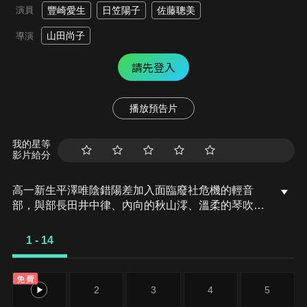
演員
豐崎愛生
日笠陽子
佐藤聰美
山田尚子
導演
請先登入
播放預告片
我的星等
影片給分
高一新生平澤唯陰錯陽差加入面臨廢社危機的輕音
部，與部長田井中律、內向的秋山澪、溫柔的琴吹紬
組成四人樂團，展開悠閒又溫馨的校園生活。升上高
二後，認真的新生中野梓加入，五人組成「放學後
1 - 14
TEA TIME」，在學園祭舞台上大放異彩。隨著時光
流轉，青春的旋律仍在持續──她們即將迎來高三的
免費
春天……。
1
2
3
4
5