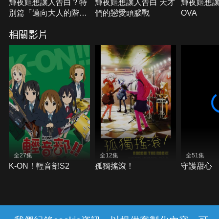
輝夜姬想讓人告白？特
輝夜姬想讓人告白 天才
輝夜姬想讓
別篇「邁向大人的階
們的戀愛頭腦戰
OVA
梯」
相關影片
全27集
全12集
全51集
K-ON！輕音部S2
孤獨搖滾！
守護甜心