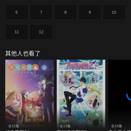
6
7
8
9
10
11
12
其他人也看了
全12集
全13集
全14集