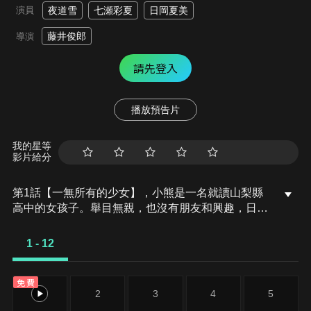
演員
夜道雪
七瀬彩夏
日岡夏美
藤井俊郎
導演
請先登入
播放預告片
我的星等
影片給分
第1話【一無所有的少女】，小熊是一名就讀山梨縣
高中的女孩子。舉目無親，也沒有朋友和興趣，日子
一無所有的她，有一日以便宜的價格獲得了一輛中古
的Super Cub。初次騎上機車的小熊，不論是深夜的
1 - 12
兜風，還是到加油站替機車加油、繞路而行等，如此
些微的體驗都令原本生活單調無味的她，久違地感到
免費
內心雀躍。讓她的世界綻放了小小的光輝。
1
2
3
4
5