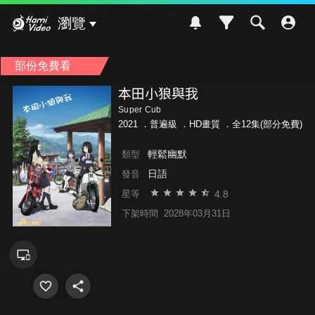
Hami Video
瀏覽
部份免費看
本田小狼與我
Super Cub
2021 ．
普遍級
．HD畫質 ．全12集(部分免費)
輕鬆幽默
類型
日語
發音
4.8
星等
下架時間
2028年03月31日