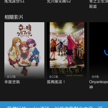
搖曳露營S1
荒川爆笑團S2
青之壬生浪
殺篇
相關影片
全12集
全12集
全6集
幸腹塗鴉
孤獨搖滾！
Onyanko
神