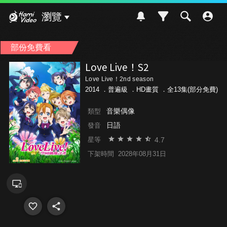
Hami Video
瀏覽
部份免費看
Love Live！S2
Love Live！2nd season
2014 ．
普遍級
．HD畫質 ．全13集(部分免費)
音樂偶像
類型
日語
發音
4.7
星等
下架時間
2028年08月31日