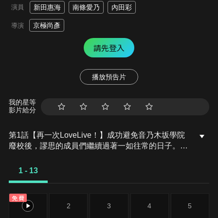
演員
新田惠海
南條愛乃
內田彩
京極尚彥
導演
請先登入
播放預告片
我的星等
影片給分
第1話【再一次LoveLive！】成功避免音乃木坂學院
廢校後，謬思的成員們繼續過著一如往常的日子。此
時她們接到了「LoveLive!」要再次舉辦的消息。這
次的形式是要先從各地預賽脫穎而出，才能參加正式
1 - 13
比賽。就算在預賽就會碰上強敵「A-RISE」，大家
也不甘示弱，認為現在放棄還太早了。這時，穗乃果
免費
居然說出「也可以不用參加嘛」這種話……！？
1
2
3
4
5