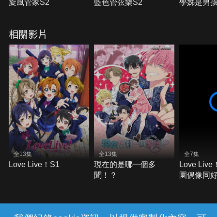
旋風管家S2
藍色管弦樂S2
學姊是男
相關影片
全13集
全13集
全7集
Love Live！S1
現在的是哪一個多
Love Li
聞！？
園偶像同好
S2