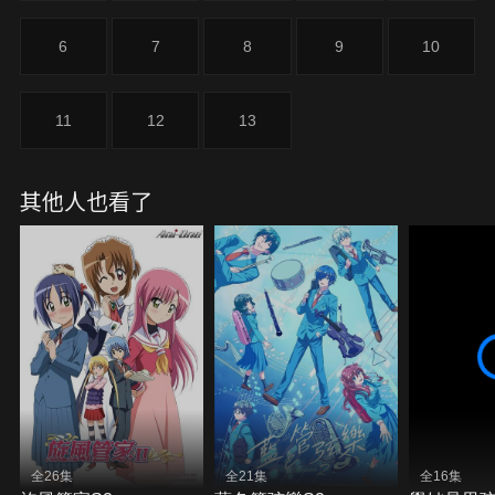
6
7
8
9
10
11
12
13
其他人也看了
全26集
全21集
全16集