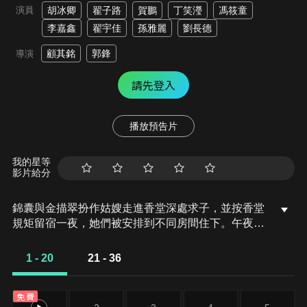
演員
胡冰卿
翟子路
賀鵬
丁笑瀅
馮筱童
李嘉鑫
翟宇佳
孫雅麗
劉長德
顧其銘
郭鋒
導演
請先登入
播放預告片
我的星等
影片給分
錦囊與金描翠扮作姑嫂走進香堂深處求子，並按香堂
規矩留宿一夜，她們被安排到不同房間住下。午夜大
弟子通過暗道潛入房間，欲對錦囊行不軌之事，錦囊
巧妙周旋保住了清白，還哄大弟子說出香堂的秘密…
1 - 20
21 - 36
免費