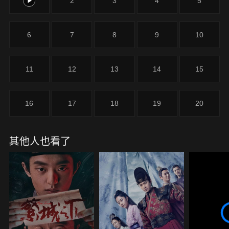
1
2
3
4
5
6
7
8
9
10
11
12
13
14
15
16
17
18
19
20
其他人也看了