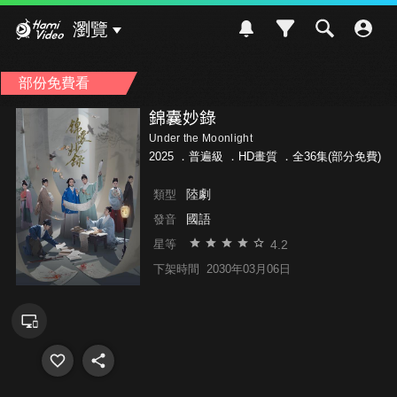
Hami Video
瀏覽
部份免費看
錦囊妙錄
Under the Moonlight
2025 ．
普遍級
．HD畫質 ．全36集(部分免費)
陸劇
類型
國語
發音
4.2
星等
下架時間
2030年03月06日