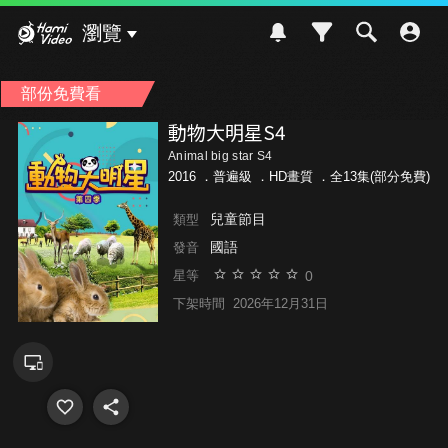
Hami Video
瀏覽
部份免費看
動物大明星S4
Animal big star S4
2016 ．
普遍級
．HD畫質 ．全13集(部分免費)
兒童節目
類型
國語
發音
0
星等
下架時間
2026年12月31日