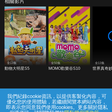
相關影片
全13集
全50集
全13集
動物大明星S5
MOMO歡樂谷S10
世界真奇妙
我們紀錄cookie資訊，以提供客製化內容，可
{{notifyMsg}}
優化您的使用體驗，若繼續閱覽本網站內容，
常見問題
線上客服
服務條款
隱私權保護
即表示您同意我們使用cookies。更多關於隱私