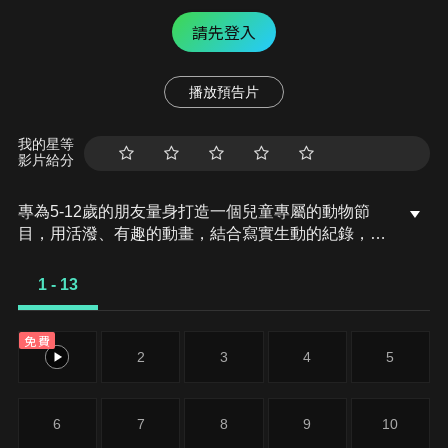
請先登入
播放預告片
我的星等
影片給分
專為5-12歲的朋友量身打造一個兒童專屬的動物節
目，用活潑、有趣的動畫，結合寫實生動的紀錄，呈
現各種動物生態，引發小朋友的高度好奇和注意力。
1 - 13
免費
1
2
3
4
5
6
7
8
9
10