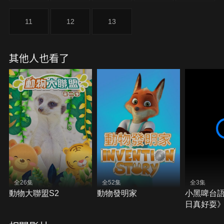
11
12
13
其他人也看了
全26集
全52集
全3集
動物大聯盟S2
動物發明家
小黑啤台
日真好耍