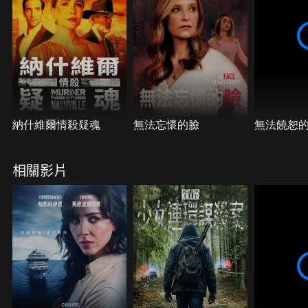
納什維爾情殺疑魂
無法忘懷的臉
無法饒恕
相關影片