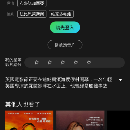
布魯諾加西亞
導演
法比恩萊斯爾
維克多帕維
編劇
請先登入
播放預告片
我的星等
影片給分
英國電影節正要在迪納爾濱海度假村開幕，一名年輕
英國導演的屍體卻浮在水面上。他曾經是船難事故的
受害者，在那次事故中，他的妹妹不幸喪生。究竟這
兩件事有關聯嗎？
其他人也看了