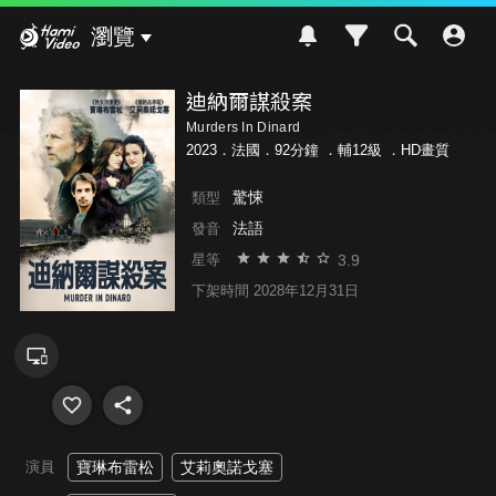
Hami Video
瀏覽
迪納爾謀殺案
Murders In Dinard
2023．法國．92分鐘 ．
輔12級
．HD畫質
驚悚
類型
法語
發音
3.9
星等
下架時間 2028年12月31日
演員
寶琳布雷松
艾莉奧諾戈塞