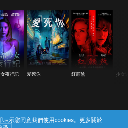
少女夜行記
愛死你
紅顏煞
少女
示您同意我們使用cookies。更多關於