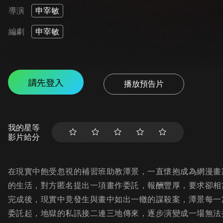
導演
申宰敏
編劇
申宰敏
請先登入
播放預告片
我的星等
影片給分
在現實中飽受忽視的補習班助教潭景，一直懷抱成為網漫畫
的生活，對方匿名提出一項畫作委託，報酬豐厚，要求卻相
完成後，現實中竟發生與畫中如出一轍的謀殺案，潭景每一
委託起，地獄的私訊接二連三地傳來，逐步演變成一場無法抽身的