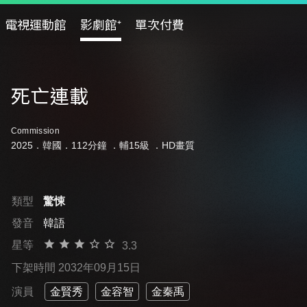
電視運動館
影劇館⁺
單次付費
死亡連載
Commission
2025．韓國．112分鐘 ．
輔15級
．HD畫質
類型
驚悚
發音
韓語
星等
3.3
下架時間 2032年09月15日
演員
金賢秀
金容智
金秦禹