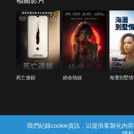
5.0
死亡連鎖
絕命熱線
海灘別墅情
{{notifyMsg}}
我們紀錄cookie資訊，以提供客製化