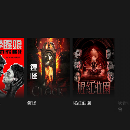
娘
鐘怪
腥紅莊園
坎普
會