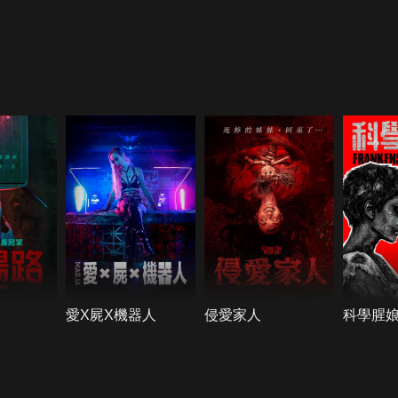
愛X屍X機器人
侵愛家人
科學腥