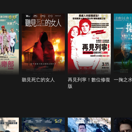
6.6
7.7
聽見死亡的女人
再見列寧！數位修復
一掬之
版
5.7