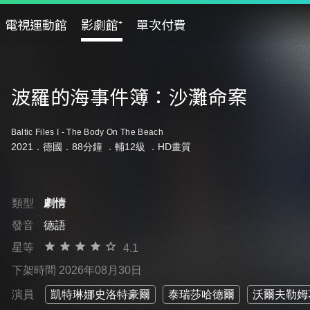
電視運動館
影劇館⁺
單次付費
波羅的海事件簿：沙灘命案
Baltic Files I - The Body On The Beach
2021．德國．88分鐘 ．
輔12級
．HD畫質
類型
劇情
發音
德語
星等
4.1
下架時間 2026年08月30日
演員
凱特琳娜史洛特豪爾
泰瑞莎哈德爾
沃爾夫勒姆