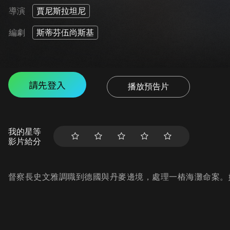
導演
賈尼斯拉坦尼
編劇
斯蒂芬伍尚斯基
請先登入
播放預告片
我的星等
影片給分
督察長史文雅調職到德國與丹麥邊境，處理一樁海灘命案。