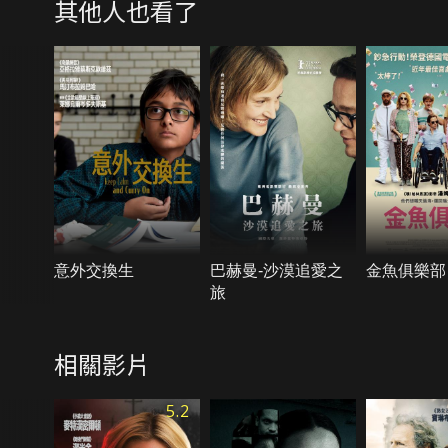
其他人也看了
意外交換生
巴赫曼-沙漠追愛之
金魚俱樂部
旅
相關影片
5.2