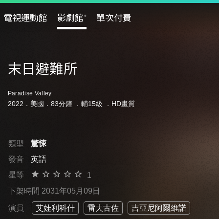
電視運動館
影劇館⁺
單次付費
末日避難所
Paradise Valley
2022．美國．83分鐘 ．
輔15級
．HD畫質
類型
驚悚
發音
英語
星等
1
下架時間 2031年05月09日
演員
艾娃利科什
雷夫古佐
吉亞尼阿爾維諾