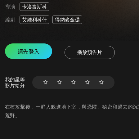
導演
卡洛富斯科
編劇
艾娃利科什
得納麥金儂
請先登入
播放預告片
我的星等
影片給分
在核攻擊後，一群人躲進地下室，與恐懼、秘密和過去的沉
荒野。