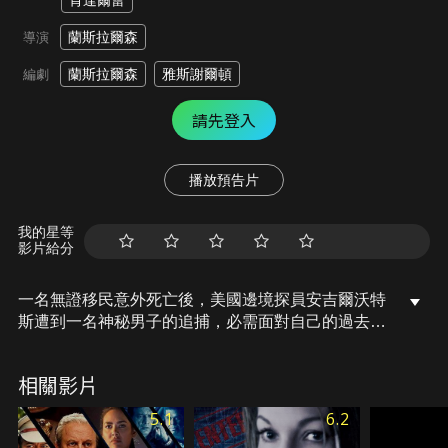
肯達爾蕾
蘭斯拉爾森
導演
蘭斯拉爾森
雅斯謝爾頓
編劇
請先登入
播放預告片
我的星等
影片給分
一名無證移民意外死亡後，美國邊境探員安吉爾沃特
斯遭到一名神秘男子的追捕，必需面對自己的過去…
相關影片
5.1
6.2