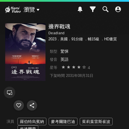
Hami Video
瀏覽
邊界戰魂
Deadland
2023．美國．91分鐘 ．
輔15級
．HD畫質
驚悚
類型
英語
發音
4
星等
下架時間 2031年08月31日
演員
羅伯特烏賓納
麥考爾隆巴迪
茱莉葉雷斯崔波