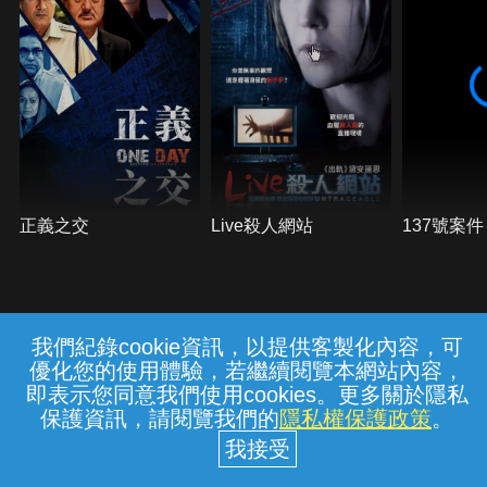
正義之交
Live殺人網站
137號案件
我們紀錄cookie資訊，以提供客製化內容，可
{{notifyMsg}}
優化您的使用體驗，若繼續閱覽本網站內容，
常見問題
線上客服
服務條款
隱私權保護
即表示您同意我們使用cookies。更多關於隱私
保護資訊，請閱覽我們的
隱私權保護政策
。
中華電信股份有限公司個人家庭分公司
(統一編號：96979949) © 2026