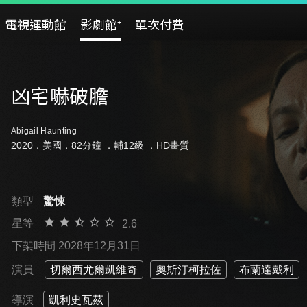
電視運動館
影劇館⁺
單次付費
凶宅嚇破膽
Abigail Haunting
2020．美國．82分鐘 ．
輔12級
．HD畫質
類型
驚悚
星等
2.6
下架時間 2028年12月31日
演員
切爾西尤爾凱維奇
奧斯汀柯拉佐
布蘭達戴利
導演
凱利史瓦茲