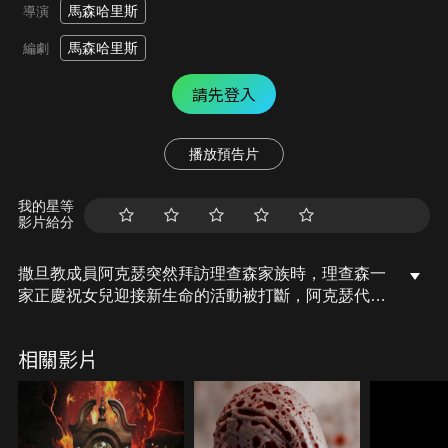
馬森哈里斯
導演
馬森哈里斯
編劇
請先登入
播放預告片
我的星等
影片給分
撒旦教成員阿克瑟突然拜訪理查森家族時，理查森一
家正慶祝女兒迎接新生命的活動被打斷，阿克瑟代表
撒旦教領袖提出向理查森家族支付一大筆金錢以換取
他們家族的土地所有權，被理查森父親雅各布拒絕了
相關影片
這個提議因為他們對房子具有無價的情感，阿克瑟和
撒旦教領袖對此感到不滿，開始對理查森家族施加毀
滅性的詛咒，善與惡、人跟魔之間激烈戰鬥隨之而
來。