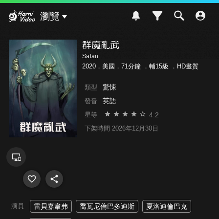
Hami Video
瀏覽
群魔亂武
Satan
2020．美國．71分鐘 ．
輔15級
．HD畫質
驚悚
類型
英語
發音
4.2
星等
下架時間 2026年12月30日
演員
雷貝嘉韋弗
喬瓦尼倫巴多迪斯
夏洛迪倫巴克